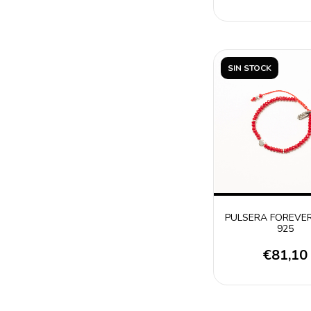
SIN STOCK
PULSERA FOREVER
925
€81,10