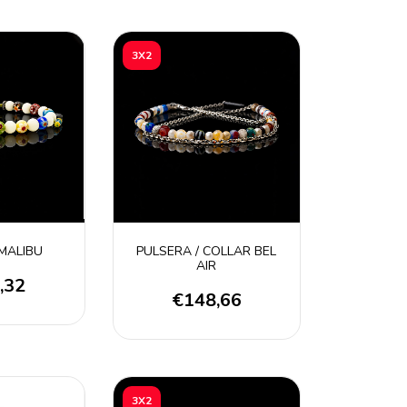
3X2
MALIBU
PULSERA / COLLAR BEL
AIR
,32
€148,66
3X2