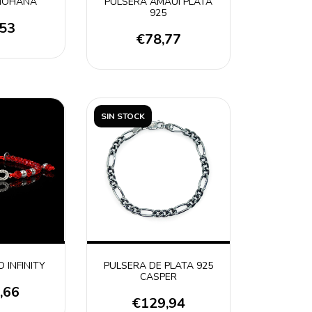
MOHANA
PULSERA AMAUI PLATA
925
,53
€78,77
SIN STOCK
 INFINITY
PULSERA DE PLATA 925
CASPER
,66
€129,94