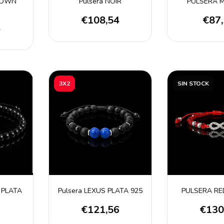
ROWN
Pulsera NOIR
PULSERA 
€108,54
€87
4
3X2
SIN STOCK
 PLATA
Pulsera LEXUS PLATA 925
PULSERA RED
€121,56
€130