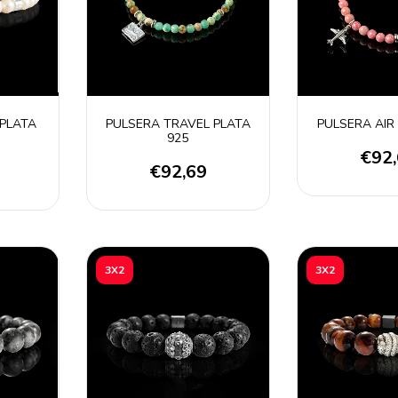
PLATA
PULSERA TRAVEL PLATA
PULSERA AIR
925
€92
6
€92,69
3X2
3X2