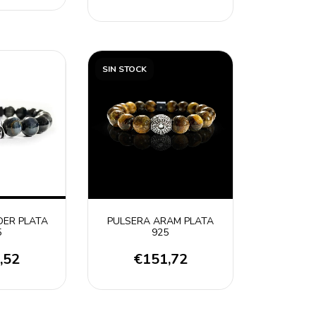
SIN STOCK
DER PLATA
PULSERA ARAM PLATA
5
925
,52
€151,72