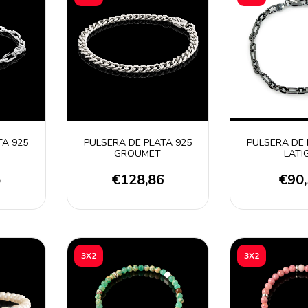
TA 925
PULSERA DE PLATA 925
PULSERA DE 
GROUMET
LATI
5
€128,86
€90
3X2
3X2