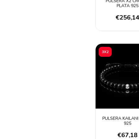
PULSERA X2 C
PLATA 925
€256,1
3X2
PULSERA KAILANI
925
€67,18