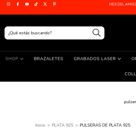
MES DEL AMIG
SHOP
BRAZALETES
GRABADOS LASER
O
COL
pulse
Inicio
>
PLATA 925
>
PULSERAS DE PLATA 925