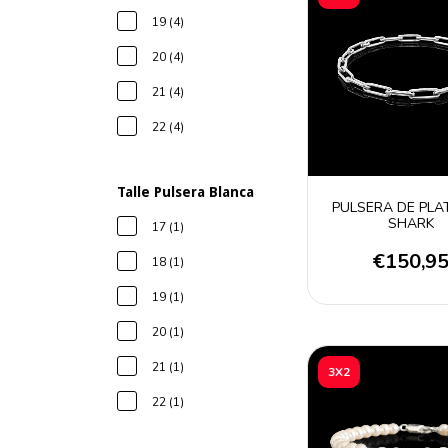
19 (4)
20 (4)
21 (4)
22 (4)
Talle Pulsera Blanca
PULSERA DE PLA
SHARK
17 (1)
€150,9
18 (1)
19 (1)
20 (1)
21 (1)
3X2
22 (1)