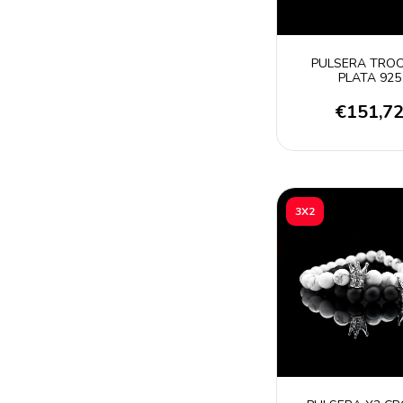
PULSERA TRO
PLATA 925
€151,7
3X2