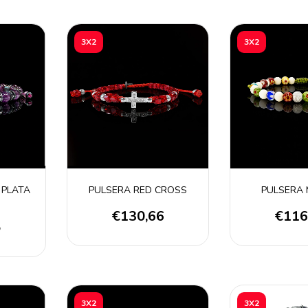
3X2
3X2
 PLATA
PULSERA RED CROSS
PULSERA 
€130,66
€116
5
3X2
3X2