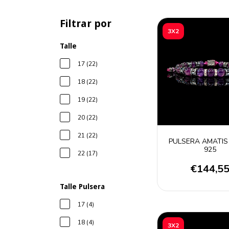
Filtrar por
3X2
Talle
17 (22)
18 (22)
19 (22)
20 (22)
21 (22)
PULSERA AMATIS
925
22 (17)
€144,5
Talle Pulsera
17 (4)
18 (4)
3X2