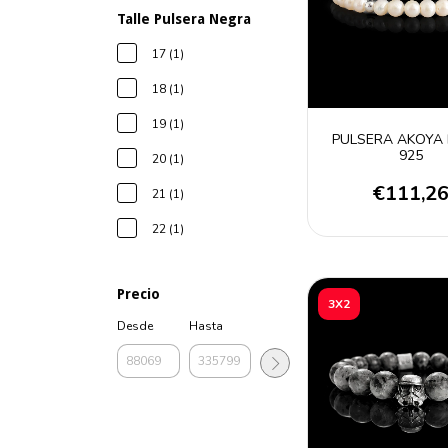
Talle Pulsera Negra
17 (1)
18 (1)
19 (1)
PULSERA AKOYA 
925
20 (1)
€111,2
21 (1)
22 (1)
Precio
3X2
Desde
Hasta