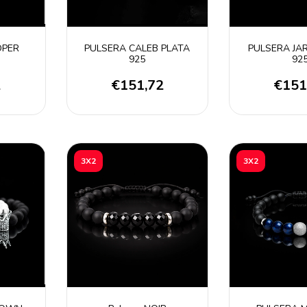
OPER
PULSERA CALEB PLATA
PULSERA JA
925
92
2
€151,72
€151
3X2
3X2