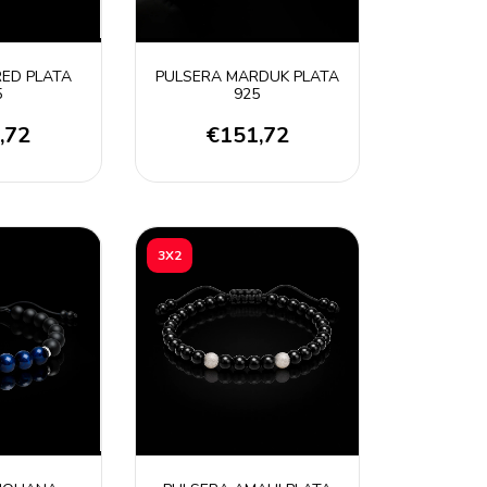
RED PLATA
PULSERA MARDUK PLATA
5
925
,72
€151,72
3X2