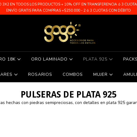
O 3X2 EN TODOS LOS PRODUCTOS + 10% OFF EN TRANSFERENCIA ó 3 CUOTAS 
ENVÍO GRATIS PARA COMPRAS +$250.000 - 2 ó 3 CUOTAS CON DÉBITO
RO 18K
ORO LAMINADO
PLATA 925
PACK
LARES
ROSARIOS
COMBOS
MUJER
AMUL
PULSERAS DE PLATA 925
ras hechas con piedras semipreciosas, con detalles en plata 925 garan