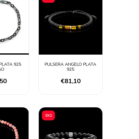
PLATA 925
PULSERA ANGELO PLATA
GO
925
,50
€81,10
3X2