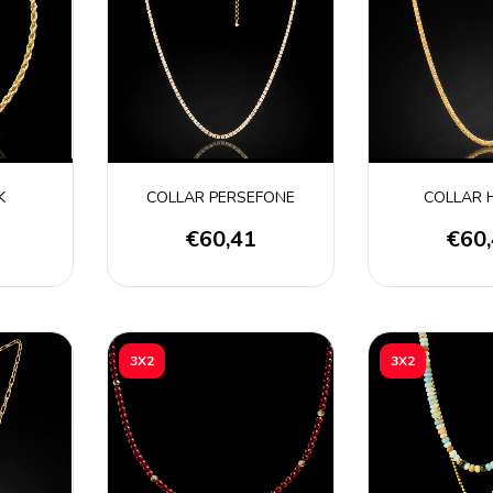
K
COLLAR PERSEFONE
COLLAR 
3
€60,41
€60
3X2
3X2