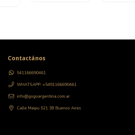
Contactános
541166690461
WHATSAPP: +5491166690461
info@gogoargentina.com.ar
Calle Maipu 521 3B Buenos Aires