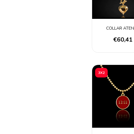
COLLAR ATE
€60,41
3X2