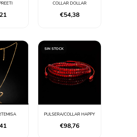
PREETI
COLLAR DOLLAR
,21
€54,38
SIN STOCK
RTEMISA
PULSERA/COLLAR HAPPY
,41
€98,76