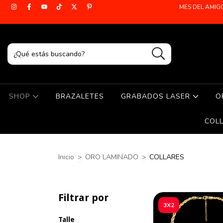
MES DEL AMIG
SHOP
BRAZALETES
GRABADOS LASER
O
COL
Inicio
>
ORO LAMINADO
>
COLLARES
Filtrar por
3X2
Talle