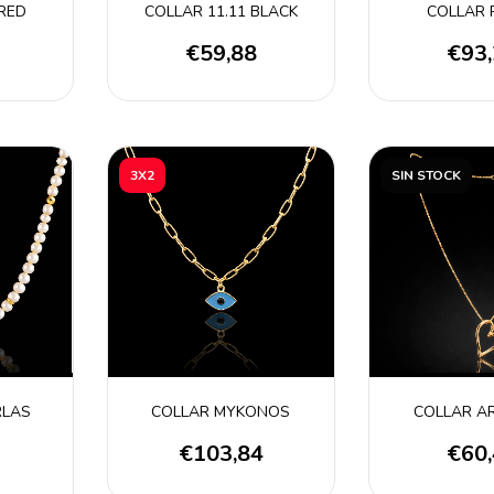
 RED
COLLAR 11.11 BLACK
COLLAR 
€59,88
€93
3X2
SIN STOCK
RLAS
COLLAR MYKONOS
COLLAR A
€103,84
€60