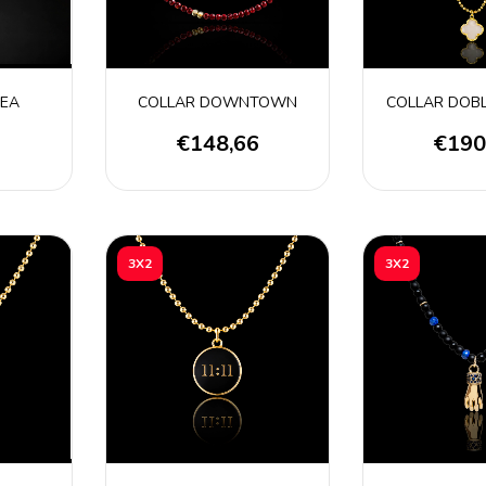
NEA
COLLAR DOWNTOWN
COLLAR DOBL
€148,66
€190
3X2
3X2