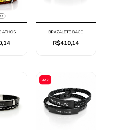
res
E ATHOS
BRAZALETE BACO
0,14
R$410,14
3X2