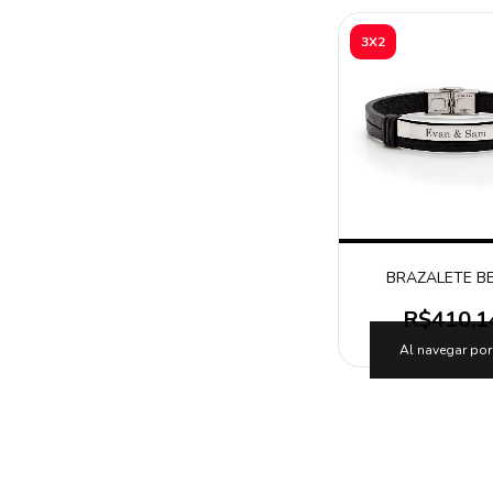
3X2
BRAZALETE BE
R$410,1
Al navegar por 
SIN STOCK