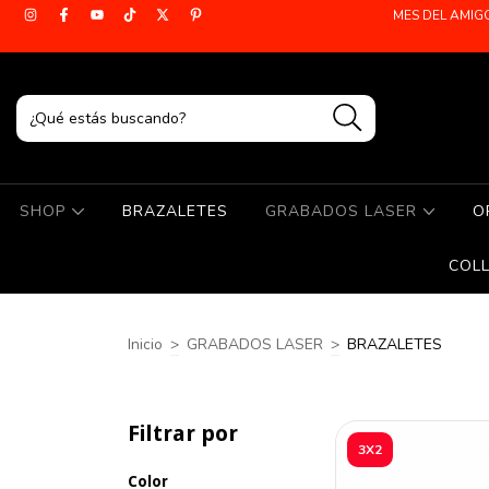
MES DEL AMIG
SHOP
BRAZALETES
GRABADOS LASER
O
COL
Inicio
>
GRABADOS LASER
>
BRAZALETES
Filtrar por
3X2
Color