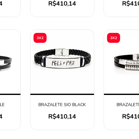
4
R$410,14
R$41
3X2
3X2
LE
BRAZALETE SIO BLACK
BRAZALET
4
R$410,14
R$41