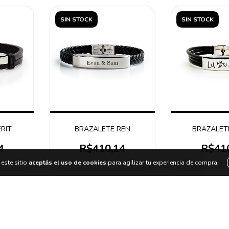
SIN STOCK
SIN STOCK
RIT
BRAZALETE REN
BRAZALET
4
R$410,14
R$41
este sitio
aceptás el uso de cookies
para agilizar tu experiencia de compra.
SIN STOCK