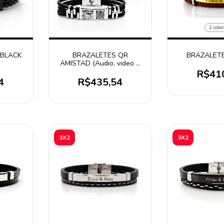
2 colo
 BLACK
BRAZALETES QR
BRAZALET
AMISTAD (Audio, video o
foto)
R$41
4
R$435,54
3X2
3X2