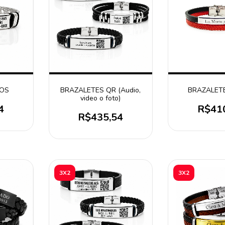
SOS
BRAZALETES QR (Audio,
BRAZALET
video o foto)
4
R$41
R$435,54
3X2
3X2