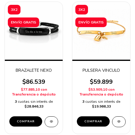
3X2
3X2
ENVÍO GRATIS
ENVÍO GRATIS
BRAZALETE NEXO
PULSERA VINCULO
$86.539
$59.899
$77.885,10
con
$53.909,10
con
Transferencia o depósito
Transferencia o depósito
3
cuotas sin interés de
3
cuotas sin interés de
$28.846,33
$19.966,33
COMPRAR