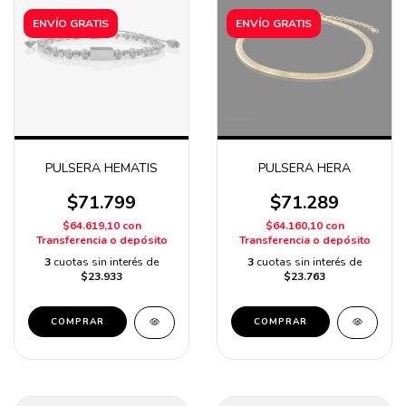
ENVÍO GRATIS
ENVÍO GRATIS
PULSERA HEMATIS
PULSERA HERA
$71.799
$71.289
$64.619,10
con
$64.160,10
con
Transferencia o depósito
Transferencia o depósito
3
cuotas sin interés de
3
cuotas sin interés de
$23.933
$23.763
COMPRAR