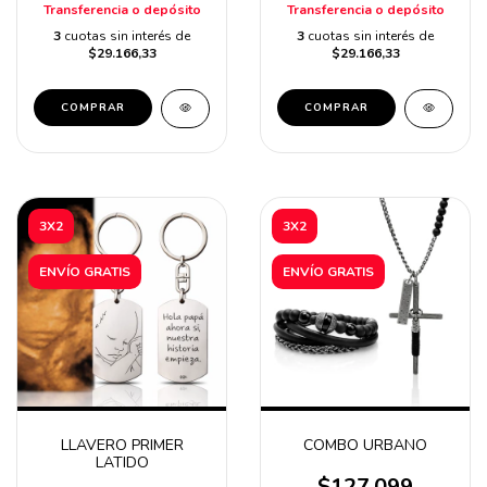
Transferencia o depósito
Transferencia o depósito
3
cuotas sin interés de
3
cuotas sin interés de
$29.166,33
$29.166,33
COMPRAR
COMPRAR
3X2
3X2
ENVÍO GRATIS
ENVÍO GRATIS
LLAVERO PRIMER
COMBO URBANO
LATIDO
$127.099