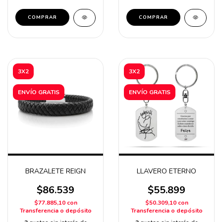
COMPRAR
COMPRAR
3X2
3X2
ENVÍO GRATIS
ENVÍO GRATIS
BRAZALETE REIGN
LLAVERO ETERNO
$86.539
$55.899
$77.885,10
con
$50.309,10
con
Transferencia o depósito
Transferencia o depósito