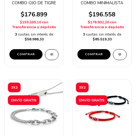
COMBO OJO DE TIGRE
COMBO MINIMALISTA
$176.899
$196.558
$159.209,10
con
$176.902,20
con
Transferencia o depósito
Transferencia o depósito
3
cuotas sin interés de
3
cuotas sin interés de
$58.966,33
$65.519,33
3X2
3X2
ENVÍO GRATIS
ENVÍO GRATIS