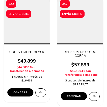
3X2
3X2
ENVÍO GRATIS
ENVÍO GRATIS
COLLAR NIGHT BLACK
YERBERA DE CUERO
COBRA
$49.899
$57.899
$44.909,10
con
Transferencia o depósito
$52.109,10
con
Transferencia o depósito
3
cuotas sin interés de
$16.633
3
cuotas sin interés de
$19.299,67