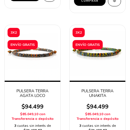
COMPRAR
3X2
3X2
ENVÍO GRATIS
ENVÍO GRATIS
PULSERA TERRA
PULSERA TERRA
AGATA LOCO
UNAKITA
$94.499
$94.499
$85.049,10
con
$85.049,10
con
Transferencia o depósito
Transferencia o depósito
3
cuotas sin interés de
3
cuotas sin interés de