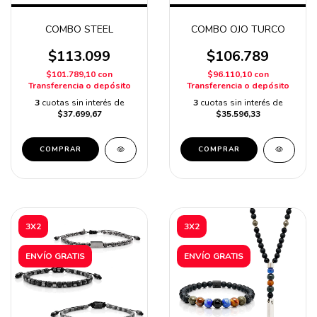
COMBO STEEL
COMBO OJO TURCO
$113.099
$106.789
$101.789,10
con
$96.110,10
con
Transferencia o depósito
Transferencia o depósito
3
cuotas sin interés de
3
cuotas sin interés de
$37.699,67
$35.596,33
3X2
3X2
ENVÍO GRATIS
ENVÍO GRATIS