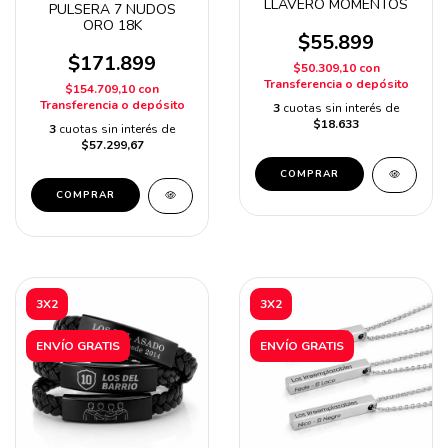
LLAVERO MOMENTOS
PULSERA 7 NUDOS
ORO 18K
$55.899
$171.899
$50.309,10
con
Transferencia o depósito
$154.709,10
con
Transferencia o depósito
3
cuotas sin interés de
$18.633
3
cuotas sin interés de
$57.299,67
COMPRAR
3X2
3X2
ENVÍO GRATIS
ENVÍO GRATIS