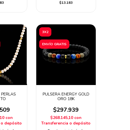
83
$13.183
3X2
ENVÍO GRATIS
 PERLAS
PULSERA ENERGY GOLD
NTO
ORO 18K
.509
$297.939
,10
con
$268.145,10
con
 o depósito
Transferencia o depósito