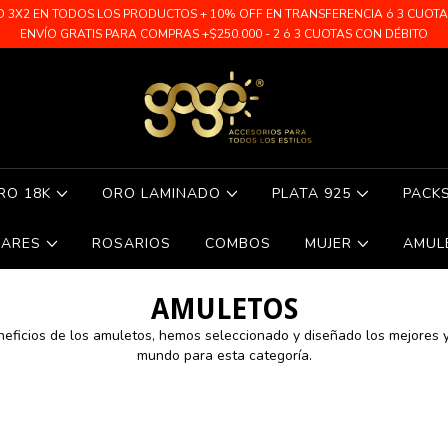
O 3X2 EN TODOS LOS PRODUCTOS + 10% OFF EN TRANSFERENCIA ó 3 CUOTAS 
ENVÍO GRATIS PARA COMPRAS +$250.000 - 2 ó 3 CUOTAS CON DÉBITO
RO 18K
ORO LAMINADO
PLATA 925
PACK
LARES
ROSARIOS
COMBOS
MUJER
AMUL
AMULETOS
eneficios de los amuletos, hemos seleccionado y diseñado los mejores 
mundo para esta categoría.