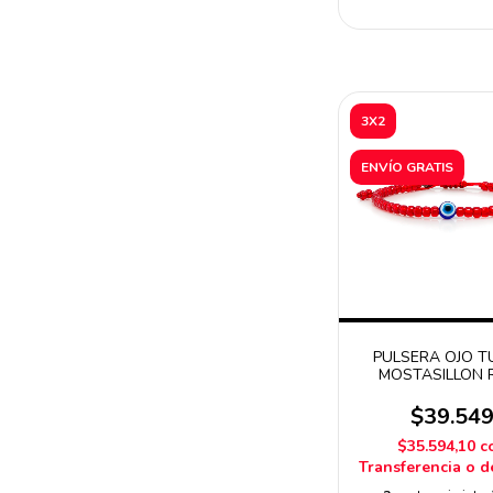
3X2
ENVÍO GRATIS
PULSERA OJO 
MOSTASILLON 
$39.54
$35.594,10
c
Transferencia o d