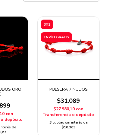
3X2
ENVÍO GRATIS
NUDOS ORO
PULSERA 7 NUDOS
K
$31.089
.899
$27.980,10
con
,10
con
Transferencia o depósito
 o depósito
3
cuotas sin interés de
interés de
$10.363
9,67