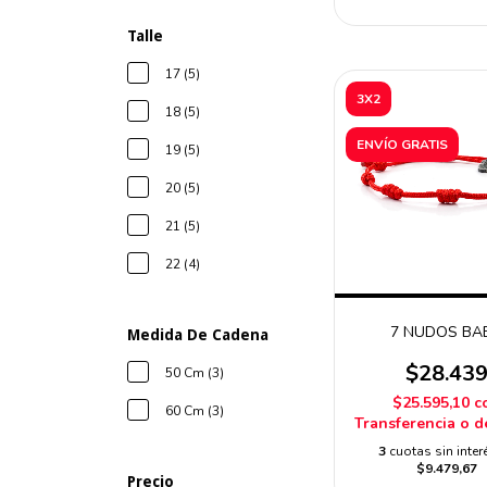
Talle
17 (5)
3X2
18 (5)
ENVÍO GRATIS
19 (5)
20 (5)
21 (5)
22 (4)
7 NUDOS BA
Medida De Cadena
$28.43
50 Cm (3)
$25.595,10
c
60 Cm (3)
Transferencia o d
3
cuotas sin inter
$9.479,67
Precio