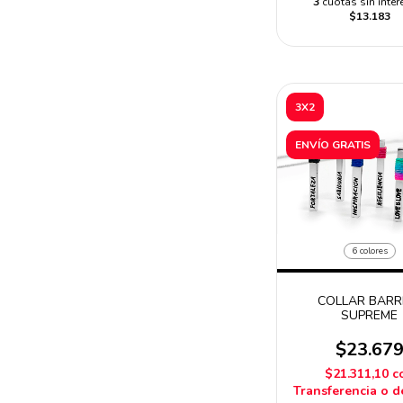
3
cuotas sin inter
$13.183
3X2
ENVÍO GRATIS
6 colores
COLLAR BARR
SUPREME
$23.67
$21.311,10
c
Transferencia o d