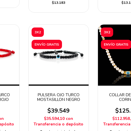
$13.183
$13.1
3X2
3X2
ENVÍO GRATIS
ENVÍO GRATIS
TURCO
PULSERA OJO TURCO
COLLAR DE
ROJO
MOSTASILLON NEGRO
CORI
9
$39.549
$125
on
$35.594,10
con
$112.958
epósito
Transferencia o depósito
Transferencia