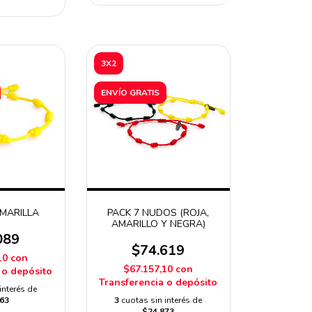
3X2
ENVÍO GRATIS
MARILLA
PACK 7 NUDOS (ROJA,
AMARILLO Y NEGRA)
089
$74.619
10
con
$67.157,10
con
 o depósito
Transferencia o depósito
interés de
63
3
cuotas sin interés de
$24.873