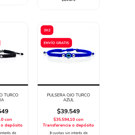
3X2
ENVÍO GRATIS
JO TURCO
PULSERA OJO TURCO
RA
AZUL
549
$39.549
10
con
$35.594,10
con
 o depósito
Transferencia o depósito
interés de
3
cuotas sin interés de