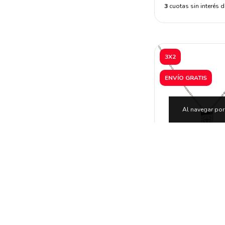
3
cuotas sin interés 
3X2
ENVÍO GRATIS
Al navegar por 
COLLAR DEST
$43.89
$39.509,10
c
Transferencia o d
3
cuotas sin inter