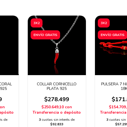
3X2
3X2
ENVÍO GRATIS
ENVÍO GRATIS
 CORAL
COLLAR CORNICELLO
PULSERA 7 
 925
PLATA 925
18
9
$278.499
$171
con
$250.649,10
con
$154.709
epósito
Transferencia o depósito
Transferencia
és de
3
cuotas sin interés de
3
cuotas sin 
$92.833
$57.29