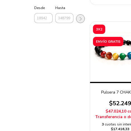
Desde
Hasta
3X2
ENVÍO GRATIS
Pulsera 7 CHA
$52.24
$47.024,10
c
Transferencia o d
3
cuotas sin inter
$17.416,33