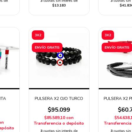
és de
3
cuotas sin interés de
3
cuotas sin 
$13.183
$41.83
3X2
3X2
ENVÍO GRATIS
ENVÍO GRATIS
ITA
PULSERA X2 OJO TURCO
PULSERA X2 
$95.099
$60.
9
$85.589,10
con
$54.638,
on
Transferencia o depósito
Transferencia
epósito
3
cuotas sin interés de
3
cuotas sin 