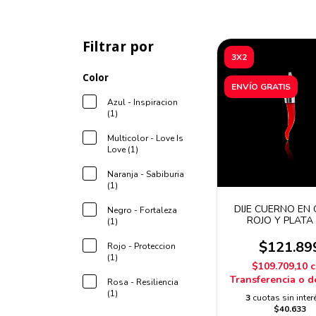
Filtrar por
3X2
Color
ENVÍO GRATIS
Azul - Inspiracion
(1)
Multicolor - Love Is
Love (1)
Naranja - Sabiburia
(1)
DIJE CUERNO EN
Negro - Fortaleza
ROJO Y PLATA
(1)
$121.89
Rojo - Proteccion
(1)
$109.709,10
Transferencia o d
Rosa - Resiliencia
(1)
3
cuotas sin inter
$40.633