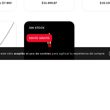
de
$7.893
$31.699,67
$20.23
SIN STOCK
ENVÍO GRATIS
este sitio
aceptás el uso de cookies
para agilizar tu experiencia de compra.
INO
DIJE CUERNO CORAL
ROJO Y ORO 18K
9
$348.799
on
$313.919,10
con
epósito
Transferencia o depósito
és de