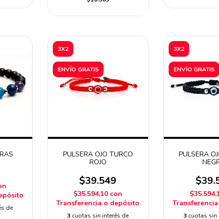
3X2
3X2
ENVÍO GRATIS
ENVÍO GRATIS
KRAS
PULSERA OJO TURCO
PULSERA O
ROJO
NEG
9
$39.549
$39.
on
$35.594,10
con
$35.594,
epósito
Transferencia o depósito
Transferencia
és de
3
cuotas sin interés de
3
cuotas sin 