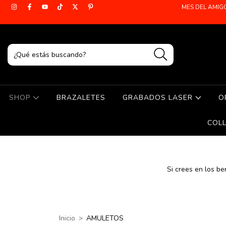
MES DEL AMIG
SHOP
BRAZALETES
GRABADOS LASER
O
COL
Si crees en los b
Inicio
>
AMULETOS