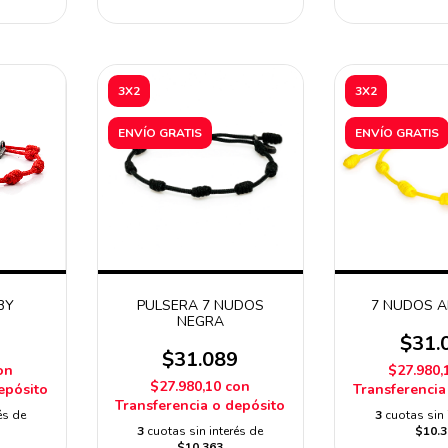
3X2
3X2
ENVÍO GRATIS
ENVÍO GRATIS
BY
PULSERA 7 NUDOS
7 NUDOS A
NEGRA
9
$31.
$31.089
on
$27.980,
$27.980,10
con
epósito
Transferencia
Transferencia o depósito
és de
3
cuotas sin 
3
cuotas sin interés de
$10.3
$10.363