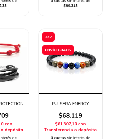
interés de
3
cuotas sin interés de
6,33
$99.313
3X2
ENVÍO GRATIS
PROTECTION
PULSERA ENERGY
709
$68.119
10
con
$61.307,10
con
 o depósito
Transferencia o depósito
interés de
3
cuotas sin interés de