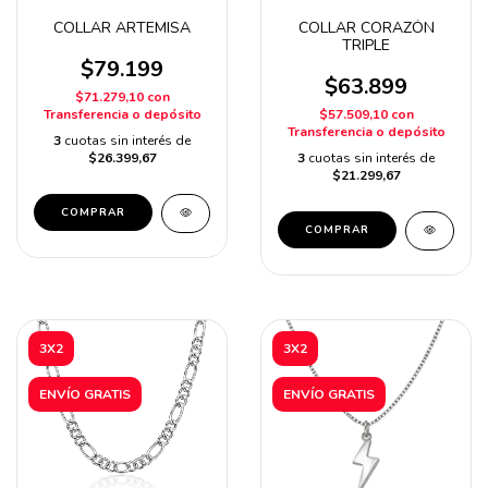
COLLAR ARTEMISA
COLLAR CORAZÓN
TRIPLE
$79.199
$63.899
$71.279,10
con
Transferencia o depósito
$57.509,10
con
Transferencia o depósito
3
cuotas sin interés de
$26.399,67
3
cuotas sin interés de
$21.299,67
3X2
3X2
ENVÍO GRATIS
ENVÍO GRATIS