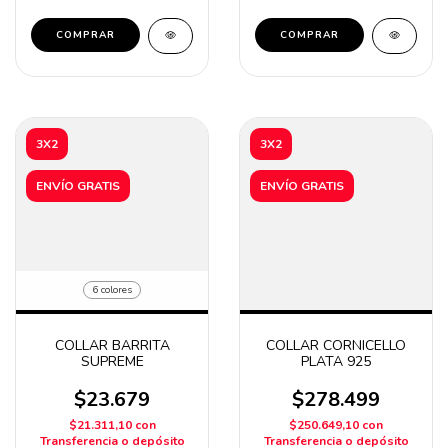
COMPRAR
COMPRAR
3X2
3X2
ENVÍO GRATIS
ENVÍO GRATIS
6 colores
COLLAR BARRITA
COLLAR CORNICELLO
SUPREME
PLATA 925
$23.679
$278.499
$21.311,10
con
$250.649,10
con
Transferencia o depósito
Transferencia o depósito