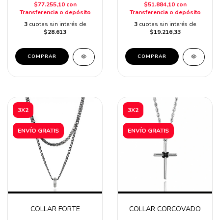
$77.255,10
con
$51.884,10
con
Transferencia o depósito
Transferencia o depósito
3
cuotas sin interés de
3
cuotas sin interés de
$28.613
$19.216,33
COMPRAR
3X2
3X2
ENVÍO GRATIS
ENVÍO GRATIS
COLLAR FORTE
COLLAR CORCOVADO