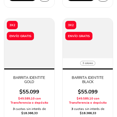
3X2
3X2
ENVÍO GRATIS
ENVÍO GRATIS
3 colores
BARRITA IDENTITE
BARRITA IDENTITE
GOLD
BLACK
$55.099
$55.099
$49.589,10
con
$49.589,10
con
Transferencia o depósito
Transferencia o depósito
3
cuotas sin interés de
3
cuotas sin interés de
$18.366,33
$18.366,33