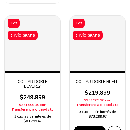
3X2
3X2
ENVÍO GRATIS
ENVÍO GRATIS
COLLAR DOBLE
COLLAR DOBLE BRENT
BEVERLY
$219.899
$249.899
$197.909,10
con
$224.909,10
con
Transferencia o depósito
Transferencia o depósito
3
cuotas sin interés de
3
cuotas sin interés de
$73.299,67
$83.299,67