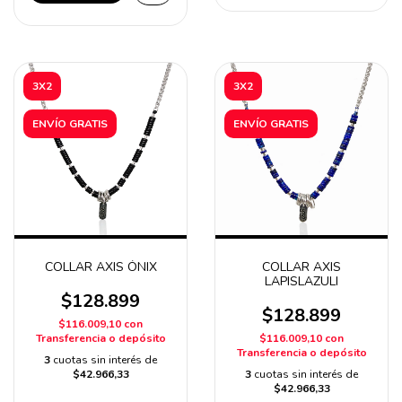
3X2
3X2
ENVÍO GRATIS
ENVÍO GRATIS
COLLAR AXIS ÓNIX
COLLAR AXIS
LAPISLAZULI
$128.899
$128.899
$116.009,10
con
Transferencia o depósito
$116.009,10
con
Transferencia o depósito
3
cuotas sin interés de
$42.966,33
3
cuotas sin interés de
$42.966,33