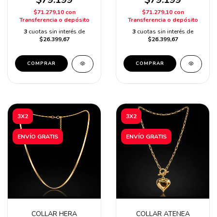
$71.279,10
con
$71.279,10
con
Transferencia o depósito
Transferencia o depósito
3
cuotas sin interés de
3
cuotas sin interés de
$26.399,67
$26.399,67
3X2
3X2
ENVÍO GRATIS
ENVÍO GRATIS
COLLAR HERA
COLLAR ATENEA