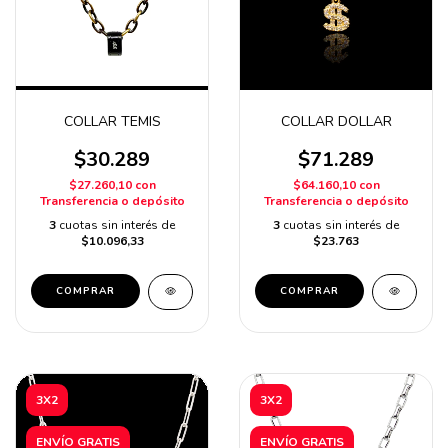
COLLAR TEMIS
COLLAR DOLLAR
$30.289
$71.289
$27.260,10
con
$64.160,10
con
Transferencia o depósito
Transferencia o depósito
3
cuotas sin interés de
3
cuotas sin interés de
$10.096,33
$23.763
3X2
3X2
ENVÍO GRATIS
ENVÍO GRATIS