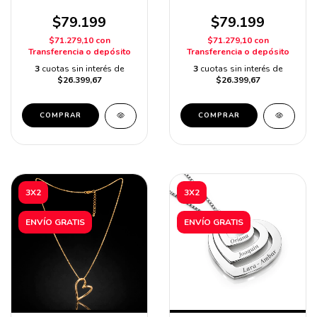
$79.199
$79.199
$71.279,10
con
$71.279,10
con
Transferencia o depósito
Transferencia o depósito
3
cuotas sin interés de
3
cuotas sin interés de
$26.399,67
$26.399,67
3X2
3X2
ENVÍO GRATIS
ENVÍO GRATIS