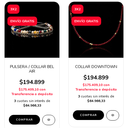
3X2
3X2
ENVÍO GRATIS
ENVÍO GRATIS
PULSERA / COLLAR BEL
COLLAR DOWNTOWN
AIR
$194.899
$194.899
$175.409,10
con
$175.409,10
con
Transferencia o depósito
Transferencia o depósito
3
cuotas sin interés de
3
cuotas sin interés de
$64.966,33
$64.966,33