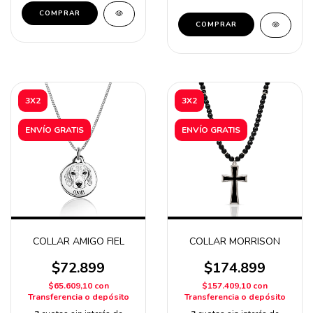
3X2
3X2
ENVÍO GRATIS
ENVÍO GRATIS
COLLAR AMIGO FIEL
COLLAR MORRISON
$72.899
$174.899
$65.609,10
con
$157.409,10
con
Transferencia o depósito
Transferencia o depósito